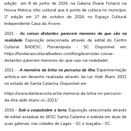
edição  em 8 de junho de 2024, na Galeria Eliane Fistarol na 
Nossa Maloca, sítio cultural que é ponto de cultura no município; 
2º edição em 27 de outubro de 2024, no Espaço Cultural 
Independente Casa da Árvore.
2021 - 
As coisas distantes parecem menores do que são na 
realidade
.
 Exposição selecionada através de edital do Centro 
Cultural BADESC, Florianópolis - SC. Disponível em: 
https://fundacaoculturalbadesc.com/blog/acervo/as-coisas-
distantes-parecem-menores-do-que-sao-na-realidade/
2021 - 
A memória da linha no percurso da Ilha
. 
Experimentação 
artística em desenho realizada através da Lei Aldir Blanc 2021 
no estado de Santa Catarina. Disponível em
https://www.danteacosta.art/a-memoria-da-linha-no-percurso-
da-ilha-aldir-blanc-sc-2021/
2016 - 
Sob o corpo/sobre a terra
. Exposição selecionada através 
de edital estadual do SESC Santa Catarina e exibida em duas de 
suas galerias, nas cidades de Lages - SC e Joaçaba - SC.