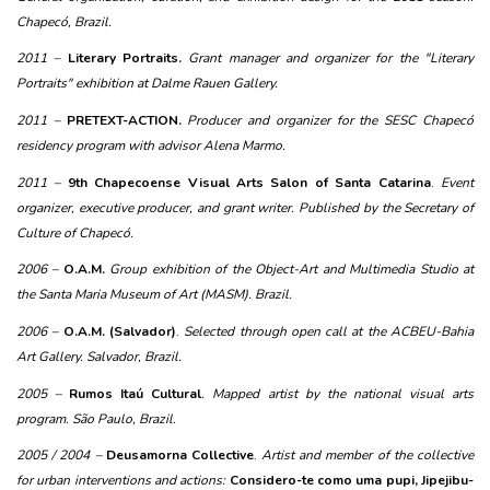
Chapecó, Brazil.
2011 – 
Literary Portraits.
Grant manager and organizer for the "Literary 
Portraits" exhibition at Dalme Rauen Gallery.
2011 – 
PRETEXT-ACTION.
 Producer and organizer for the SESC Chapecó 
residency program with advisor Alena Marmo.
2011 – 
9th Chapecoense Visual Arts Salon of Santa Catarina
. 
Event 
organizer, executive producer, and grant writer. Published by the Secretary of 
Culture of Chapecó.
2006 – 
O.A.M.
 Group exhibition of the Object-Art and Multimedia Studio at 
the Santa Maria Museum of Art (MASM). Brazil.
2006 – 
O.A.M. (Salvador)
. 
Selected through open call at the ACBEU-Bahia 
Art Gallery. Salvador, Brazil.
2005 –
Rumos Itaú Cultural
. Mapped artist by the national visual arts 
program. São Paulo, Brazil.
2005 / 2004 – 
Deusamorna Collective
.
 Artist and member of the collective 
for urban interventions and actions: 
Considero-te como uma pupi, Jipejibu-