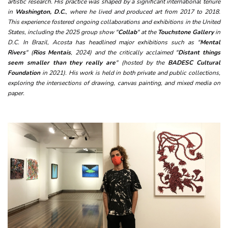
artistic research. His practice was shaped by a significant international tenure
in
Washington, D.C.
, where he lived and produced art from 2017 to 2018.
This experience fostered ongoing collaborations and exhibitions in the United
States, including the 2025 group show "
Collab
" at the
Touchstone Gallery
in
D.C. In Brazil, Acosta has headlined major exhibitions such as "
Mental
Rivers
" (
Rios Mentais
, 2024) and the critically acclaimed "
Distant things
seem smaller than they really are
" (hosted by the
BADESC Cultural
Foundation
in 2021). His work is held in both private and public collections,
exploring the intersections of drawing, canvas painting, and mixed media on
paper.