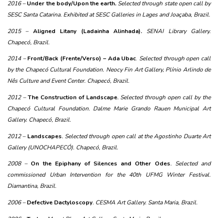
2016 –
Under the body/Upon the earth
.
 Selected through state open call by 
SESC Santa Catarina. Exhibited at SESC Galleries in Lages and Joaçaba, Brazil.
2015 – 
Aligned Litany (Ladainha Alinhada).
SENAI Library Gallery. 
Chapecó, Brazil.
2014 – 
Front/Back (Frente/Verso) – Ada Ubac
.
 Selected through open call 
by the Chapecó Cultural Foundation. Neocy Fin Art Gallery, Plínio Arlindo de 
Nês Culture and Event Center. Chapecó, Brazil.
2012 – 
The Construction of Landscape
. Selected through open call by the 
Chapecó Cultural Foundation. Dalme Marie Grando Rauen Municipal Art 
Gallery. Chapecó, Brazil.
2012 –
Landscapes
. Selected through open call at the Agostinho Duarte Art 
Gallery (UNOCHAPECÓ). Chapecó, Brazil.
2008 – 
On the Epiphany of Silences and Other Odes
. Selected and 
commissioned Urban Intervention for the 40th UFMG Winter Festival. 
Diamantina, Brazil.
2006 – 
Defective Dactyloscopy
. CESMA Art Gallery. Santa Maria, Brazil.