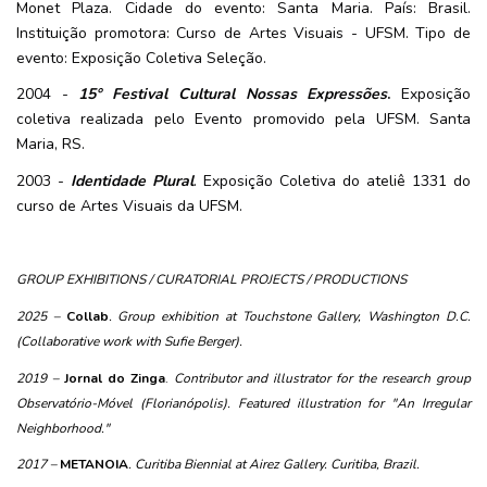
Monet Plaza. Cidade do evento: Santa Maria. País: Brasil.
Instituição promotora: Curso de Artes Visuais - UFSM. Tipo de
evento: Exposição Coletiva Seleção.
2004 -
15° Festival Cultural Nossas Expressões
.
Exposição
coletiva realizada pelo Evento promovido pela UFSM. Santa
Maria, RS.
2003 -
Identidade Plural
. Exposição Coletiva do ateliê 1331 do
curso de Artes Visuais da UFSM.
GROUP EXHIBITIONS / CURATORIAL PROJECTS / PRODUCTIONS
2025 – 
Collab
. Group exhibition at Touchstone Gallery, Washington D.C. 
(Collaborative work with Sufie Berger).
2019 – 
Jornal do Zinga
. 
Contributor and illustrator for the research group 
Observatório-Móvel (Florianópolis). Featured illustration for "An Irregular 
Neighborhood."
2017 – 
METANOIA
. Curitiba Biennial at Airez Gallery. Curitiba, Brazil.