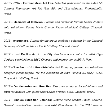
2019 / 2016 – 
Entremostras Art Fair. 
Selected participant for the BADESC 
Cultural Foundation Art Fair (9th, 8th, and 13th editions). Florianópolis, 
Brazil.
2014 – 
Memorial of Oblivion
. Curator and curatorial text for Daniel Zonta’s 
solo exhibition. Dalme Marie Grando Rauen Municipal Gallery. Chapecó, 
Brazil.
2013 – 
Impugnare
. Curator for the group exhibition selected by the Chapecó 
Secretary of Culture. Neocy Fin Art Gallery. Chapecó, Brazil.
2012 – 
Just Do It – Art in the City.
Producer and curator for artist Digo 
Cardoso’s exhibition at SESC Chapecó and intervention at EFAPI Park.
2012 – 
The Best of All Possible Worlds!
 Producer, curator, and exhibition 
designer (scenography) for the exhibition of Nara Amélia (UFRGS). SESC 
Chapecó Art Gallery, Brazil.
2012 – 
On Memories and Realities
.
 Executive producer for exhibitions and 
artist residencies with guest artist Carlos Franzoi. SESC Chapecó, Brazil.
2011 – 
Annual Exhibition Calendar
(Dalme Marie Grando Rauen Gallery). 
General organization, curation, and exhibition design for the 2011 season. 