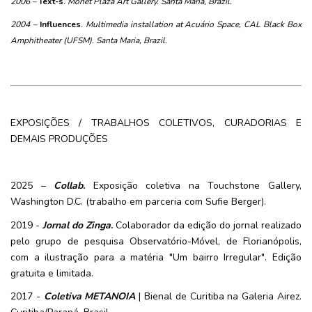
2006 –
Text-s
. Monet Plaza Art Gallery. Santa Maria, Brazil.
2004 – 
Influences
. Multimedia installation at Acuário Space, CAL Black Box 
Amphitheater (UFSM). Santa Maria, Brazil.
EXPOSIÇÕES / TRABALHOS COLETIVOS, CURADORIAS E
DEMAIS PRODUÇÕES
2025 –
Collab.
Exposição coletiva na Touchstone Gallery,
Washington D.C. (trabalho em parceria com Sufie Berger).
2019 -
Jornal do Zinga
.
Colaborador da edição do jornal realizado
pelo grupo de pesquisa Observatório-Móvel, de Florianópolis,
com a ilustração para a matéria "Um bairro Irregular". Edição
gratuita e limitada.
2017 -
Coletiva METANOIA
| Bienal de Curitiba na Galeria Airez.