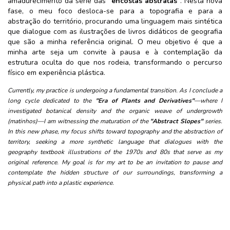
amadurecimento da série das
"encostas abstratas"
. Nesta nova
fase, o meu foco desloca-se para a topografia e para a
abstração do território, procurando uma linguagem mais sintética
que dialogue com as ilustrações de livros didáticos de geografia
que são a minha referência original. O meu objetivo é que a
minha arte seja um convite à pausa e à contemplação da
estrutura oculta do que nos rodeia, transformando o percurso
físico em experiência plástica.
Currently, my practice is undergoing a fundamental transition. As I conclude a
long cycle dedicated to the
"Era of Plants and Derivatives"
—where I
investigated botanical density and the organic weave of undergrowth
(matinhos)—I am witnessing the maturation of the
"Abstract Slopes"
series.
In this new phase, my focus shifts toward topography and the abstraction of
territory, seeking a more synthetic language that dialogues with the
geography textbook illustrations of the 1970s and 80s that serve as my
original reference. My goal is for my art to be an invitation to pause and
contemplate the hidden structure of our surroundings, transforming a
physical path into a plastic experience.