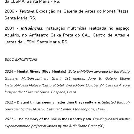
da CESMA, Santa Maria - RS.
2006 -
Texto-s
. Exposição na Galeria de Artes do Monet Plazza, 
Santa Maria, RS.
2004 - 
Influências
. Instalação multimídia realizada no espaço 
Acuário, no Anfiteatro Caixa Preta do CAL, Centro de Artes e 
Letras da UFSM. Santa Maria, RS.
SOLO EXHIBITIONS
2024 – 
Mental Rivers (Rios Mentais).
Solo exhibition awarded by the Paulo 
Gustavo Multidisciplinary Grant. 1st edition: June 8, Galeria Eliane 
Fistarol/Nossa Maloca (Cultural Site); 2nd edition: October 27, Casa da Árvore 
Independent Cultural Space. Chapecó, Brazil.
2021 –
Distant things seem smaller than they really are
.
 Selected through 
open call by the BADESC Cultural Center. Florianópolis, Brazil.
2021 – 
The memory of the line in the Island’s path
. Drawing-based artistic 
experimentation project awarded by the Aldir Blanc Grant (SC).