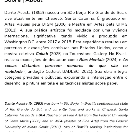
Dante Acosta (1983) nasceu em São Borja, Rio Grande do Sul, e
vive atualmente em Chapecó, Santa Catarina. É graduado em
Artes Visuais pela UFSM (2006) e Mestre em Artes pela UFMG
(2011). A sua prática artística foi moldada por uma vivência
internacional significativa, tendo vivido e produzido em
Washington D.C. entre 2017 e 2018. Esta experiência resultou em
parcerias e exposições contínuas nos Estados Unidos, como a
mostra coletiva
Collab
(2025) na Touchstone Gallery. No Brasil,
realizou exposições de destaque como
Rios Mentais
(2024) e
As
coisas distantes parecem menores do que são na
realidade
(Fundação Cultural BADESC, 2021). Sua obra integra
coleções privadas e públicas, explorando a interseção entre o
desenho, a pintura em tela e as técnicas mistas sobre papel.
Dante Acosta (b. 1983)
was born in São Borja, in Brazil’s southernmost state
of Rio Grande do Sul, and currently lives and works in Chapecó, Santa
Catarina. He holds a
BFA
(Bachelor of Fine Arts) from the Federal University
of Santa Maria (2006) and an
MFA
(Master of Fine Arts) from the Federal
University of Minas Gerais (2011), two of Brazil’s leading institutions for