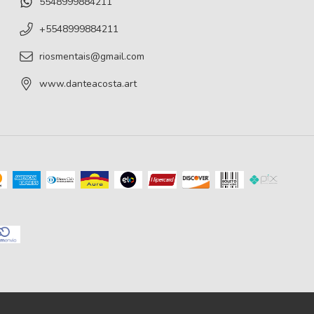
5548999884211
+5548999884211
riosmentais@gmail.com
www.danteacosta.art