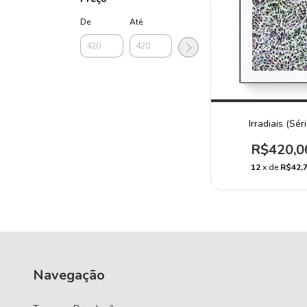
De
Até
Irradiais (Séri
R$420,0
12
x de
R$42,
Navegação